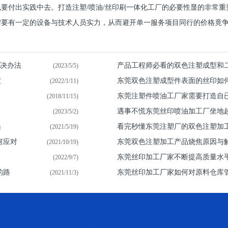
也要付出实践中去。打造注塑/喷油/丝印刷一体化工厂的必要性显的非常
要有一定的设备与技术人员实力，从而避开单一服务项目同行的价格竟争.
解决办法
产品工程师必看的双色注塑成型和
(2023/5/5)
绩
东莞双色注塑成型件表面的丝印如
(2022/1/11)
东莞注塑件喷油​工厂家需要打造自
(2018/11/15)
遇事不慌东莞丝印喷油加工厂坐地
(2023/5/2)
遇
看完秒懂东莞注塑厂的双色注塑加
(2021/5/19)
何应对
东莞双色注塑加工产品烧焦原因与
(2021/10/19)
东莞丝印加工厂家不断提高质量水
(2022/9/7)
的路
东莞丝印加工厂家如何对原料仓库
(2021/11/3)