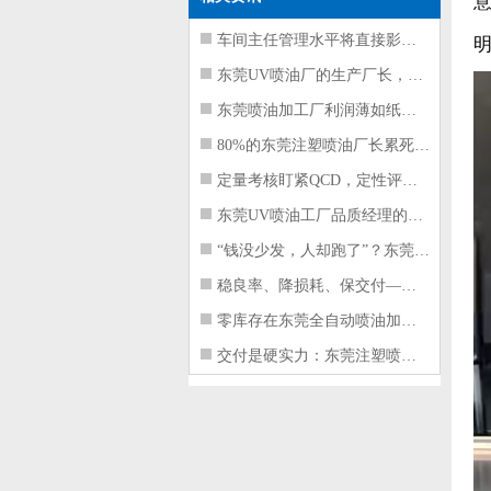
车间主任管理水平将直接影响东莞注塑件
东莞UV喷油厂的生产厂长，到底在给工
东莞喷油加工厂利润薄如纸？这四项基本
80%的东莞注塑喷油厂长累死累活，利
定量考核盯紧QCD，定性评价看好配合
东莞UV喷油工厂品质经理的四项核心管
“钱没少发，人却跑了”？东莞注塑喷油
稳良率、降损耗、保交付——东莞这家U
零库存在东莞全自动喷油加工厂不可行的
交付是硬实力：东莞注塑喷油厂如何用齐