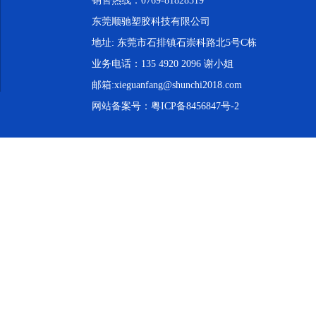
销售热线：0769-81828519
东莞顺驰塑胶科技有限公司
地址: 东莞市石排镇石崇科路北5号C栋
业务电话：135 4920 2096 谢小姐
邮箱:xieguanfang@shunchi2018.com
网站备案号：
粤ICP备8456847号-2