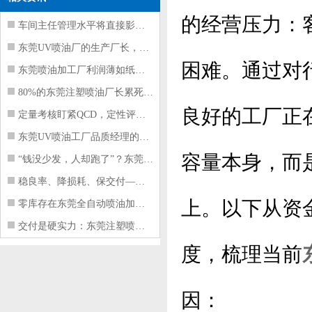
的经营压力：
车间主任管理水平将直接影响东莞注塑件
东莞UV喷油厂的生产厂长，到底在给工
困难。通过对
东莞喷油加工厂利润薄如纸？这四项基本
80%的东莞注塑喷油厂长累死累活，利
良好的工厂正
定量考核盯紧QCD，定性评价看好配合
东莞UV喷油工厂品质经理的四项核心管
容量本身，而
“钱没少发，人却跑了”？东莞注塑喷油
稳良率、降损耗、保交付——东莞这家U
上。以下从资
零库存在东莞全自动喷油加工厂不可行的
交付是硬实力：东莞注塑喷油厂如何用齐
度，梳理当前
因：