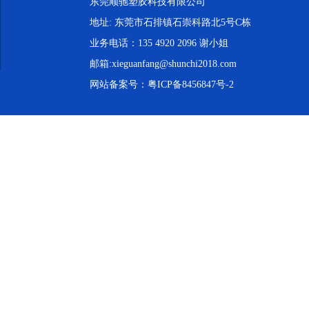
东莞顺驰塑胶科技有限公司
地址: 东莞市石排镇石崇科路北5号C栋
业务电话：135 4920 2096 谢小姐
邮箱:xieguanfang@shunchi2018.com
网站备案号：
粤ICP备8456847号-2