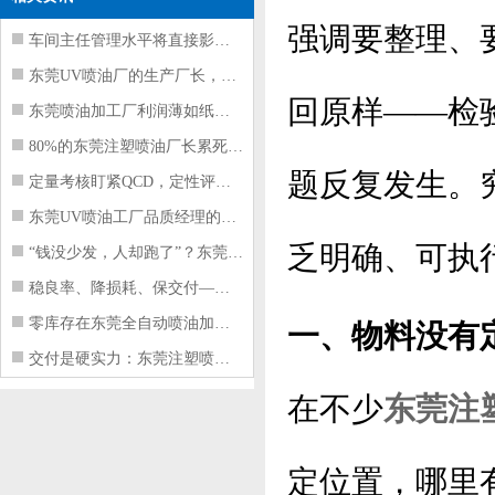
强调要整理、
车间主任管理水平将直接影响东莞注塑件
东莞UV喷油厂的生产厂长，到底在给工
回原样——检
东莞喷油加工厂利润薄如纸？这四项基本
80%的东莞注塑喷油厂长累死累活，利
题反复发生。
定量考核盯紧QCD，定性评价看好配合
东莞UV喷油工厂品质经理的四项核心管
乏明确、可执
“钱没少发，人却跑了”？东莞注塑喷油
稳良率、降损耗、保交付——东莞这家U
零库存在东莞全自动喷油加工厂不可行的
一、物料没有
交付是硬实力：东莞注塑喷油厂如何用齐
在不少
东莞注
定位置，哪里